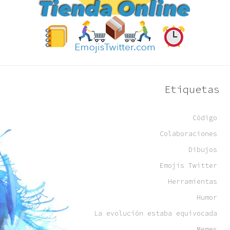
Etiquetas
Código
Colaboraciones
Dibujos
Emojis Twitter
Herramientas
Humor
La evolución estaba equivocada
Memes