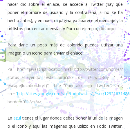
hacer clic sobre el enlace, se accede a Twitter (hay que
poner el nombre de usuario y la contraseña, si no se ha
hecho antes), y en nuestra página ya aparece el mensaje y la
url listos para editar o enviar. y Para un ejemplo,
clic aqui.
Para darle un poco más de colorido puedes utilizar una
imagen o un icono para enviar el enlace:
<a href="javascript:location.href='http://twitter.com/home/?
status=+Leyendo este artículo de @TwittBoy ' +
escape(location.href)" title="Cuéntalo en twitter"><img
src="
http://sites.google.com/site/todotwitter/_/rsrc/1232163148
border="0" /></a>
En
azul
tienes el lugar donde debes poner la url de la imagen
o el icono y aquí las imágenes que utilizo en Todo Twitter,