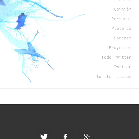
Opinión
Personal
Plataica
Podcast
Proyectos
Todo Twitter
Twitter
twitter Listas