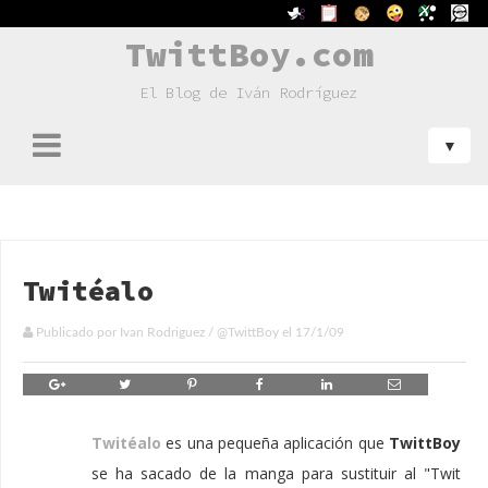
TwittBoy.com
El Blog de Iván Rodríguez
Twitéalo
Publicado por
Ivan Rodriguez
/
@TwittBoy
el
17/1/09
Twitéalo
es una pequeña aplicación que
TwittBoy
se ha sacado de la manga para sustituir al "Twit