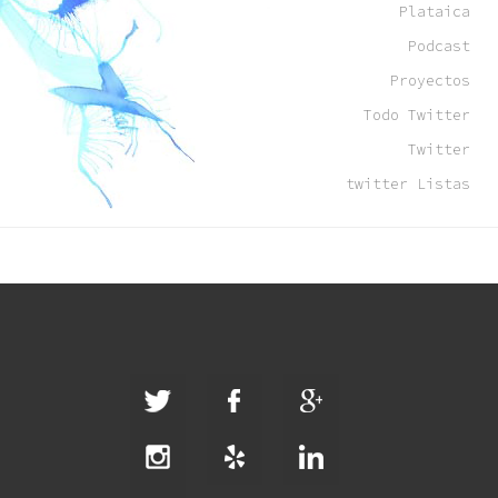
Plataica
Podcast
Proyectos
Todo Twitter
Twitter
twitter Listas