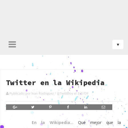
Twitter en la Wikipedia
Publicado por
Ivan Rodriguez
/
@TwittBoy
el
3/5/09
En la Wikipedia...
Qué mejor que la