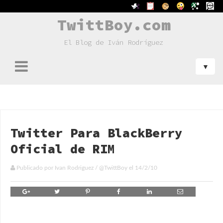
TwittBoy.com
El Blog de Iván Rodríguez
Twitter Para BlackBerry
Oficial de RIM
Publicado por
Ivan Rodriguez
/
@TwittBoy
el
14/2/10