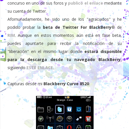
concurso en uno de sus foros y
publicó el enlace
mediante
su cuenta de Twitter.
Afornunadamente, he sido uno de los "agraciados" y he
podido probar la
beta de Twitter For BlackBerry®
de
RIM
. Aunque en estos momentos aún está en fase beta,
puedes apuntarte para recibir la notificación de su
"liberación" en el mismo lugar donde
estará disponible
para la descarga desde tu navegado BlackBerry
,
siguiendo
ESTE ENLACE
.
Capturas desde mi
Blackberry Curve 8520
: