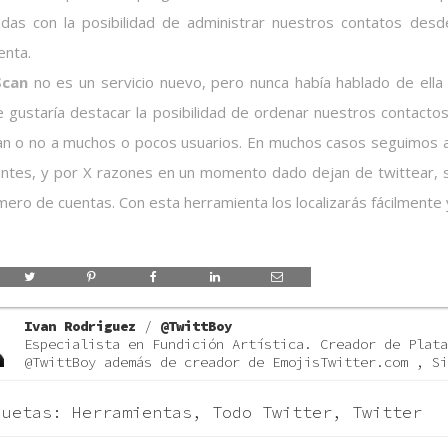
das con la posibilidad de administrar nuestros contatos desd
enta.
can
no es un servicio nuevo, pero nunca había hablado de ella e
 gustaría destacar la posibilidad de ordenar nuestros contactos 
an o no a muchos o pocos usuarios. En muchos casos seguimos
antes, y por X razones en un momento dado dejan de twittear, 
ero de cuentas. Con esta herramienta los localizarás fácilmente 
Ivan Rodriguez
/
@TwittBoy
Especialista en Fundición Artística. Creador de Plata
@TwittBoy además de creador de EmojisTwitter.com , Si
quetas:
Herramientas
,
Todo Twitter
,
Twitter