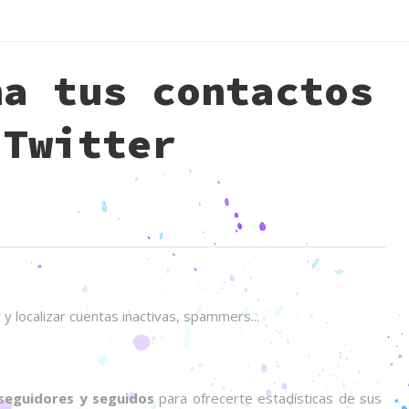
na tus contactos
 Twitter
r
y localizar cuentas inactivas, spammers...
 seguidores y seguidos
para ofrecerte estadísticas de sus