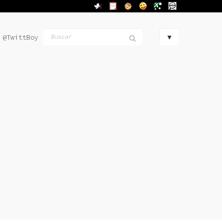
@TwittBoy