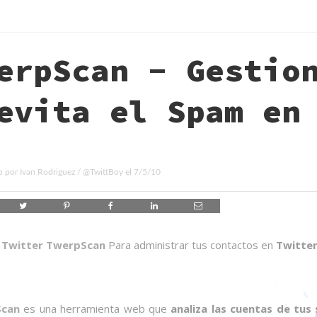
erpScan - Gestio
evita el Spam en
o por
Ivan Rodriguez
/
@TwittBoy
el
7/5/10
Twitter TwerpScan
Para administrar tus contactos en
Twitte
can
es una herramienta web que
analiza las cuentas de tus