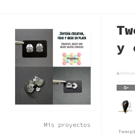
Tw
y 
Publicad
Mis proyectos
TwerpS