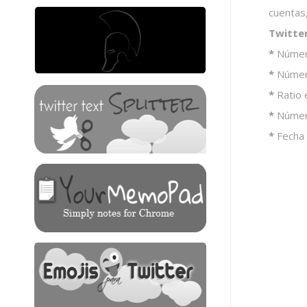
cuentas
Twitte
*
Número
*
Número
*
Ratio 
*
Númer
*
Fecha