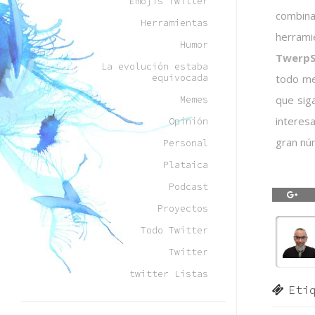
Emojis Twitter
combina
Herramientas
herrami
Humor
TwerpS
La evolución estaba
equivocada
todo me
que sig
Memes
interes
Opinión
gran núm
Personal
Plataica
Podcast
Proyectos
Todo Twitter
Twitter
twitter Listas
Eti