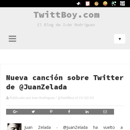
TwittBoy.com
El Blog de Iván Rodríguez
Nueva canción sobre Twitter
de @JuanZelada
Publicado por
Ivan Rodriguez
/
@TwittBoy
el
21/10/10
Juan Zelada - @JuanZelada ha vuelto a