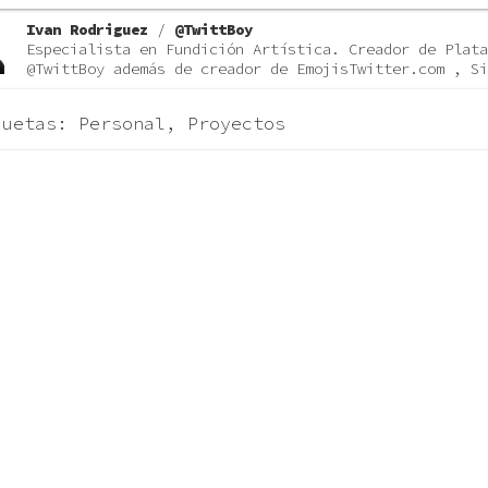
Ivan Rodriguez
/
@TwittBoy
Especialista en Fundición Artística. Creador de Plata
@TwittBoy además de creador de EmojisTwitter.com , Si
quetas:
Personal
,
Proyectos