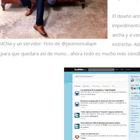
El diseño an
impedimento 
ancha y a ve
MChia y un servidor. Foto de @Javimonsalupe
estrecho. Ad
 para que quedara así de mono... ahora todo es mucho más sencill