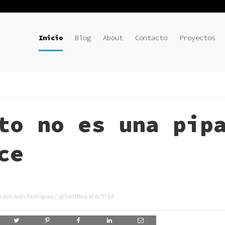
Inicio
Blog
About
Contacto
Proyectos
to no es una pip
ce
o por
Ivan Rodriguez
/
@TwittBoy
el
6/5/14