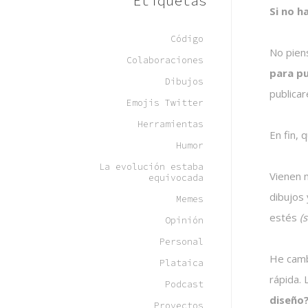
Etiquetas
Si no ha
Código
No pien
Colaboraciones
para pu
Dibujos
publica
Emojis Twitter
Herramientas
En fin, 
Humor
La evolución estaba
Vienen 
equivocada
dibujos 
Memes
estés
(s
Opinión
Personal
He camb
Plataica
rápida. 
Podcast
diseño
Proyectos