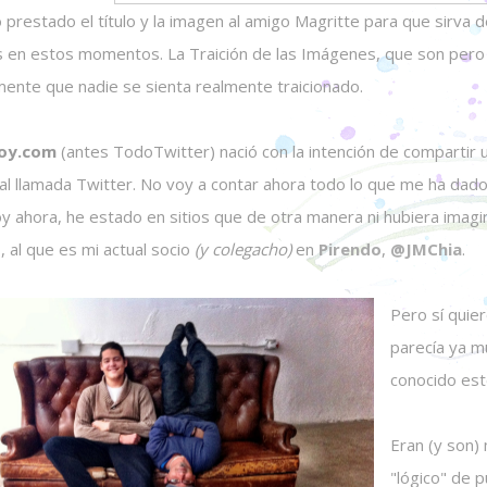
 prestado el título y la imagen al amigo Magritte para que sirva
s en estos momentos. La Traición de las Imágenes, que son pero "
mente que nadie se sienta realmente traicionado.
oy.com
(antes TodoTwitter) nació con la intención de compartir u
al llamada Twitter. No voy a contar ahora todo lo que me ha dado
oy ahora, he estado en sitios que de otra manera ni hubiera imag
, al que es mi actual socio
(y colegacho)
en
Pirendo
,
@JMChia
.
Pero sí quie
parecía ya mu
conocido est
Eran (y son)
"lógico" de p