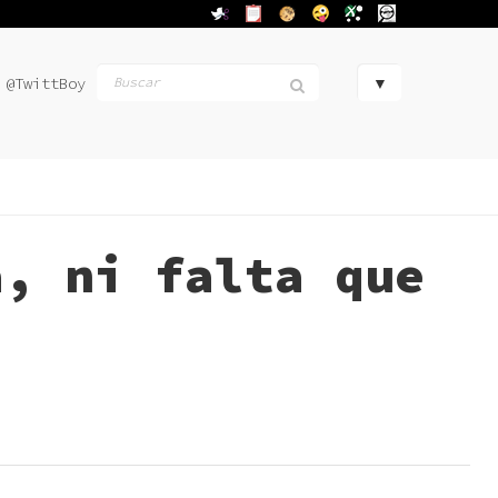
@TwittBoy
a, ni falta que