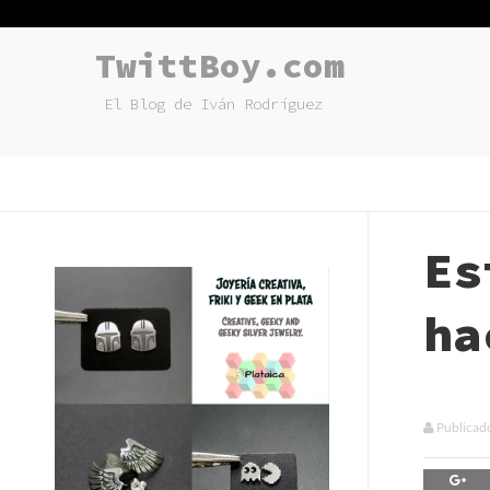
TwittBoy.com
El Blog de Iván Rodríguez
Es
ha
Publicad