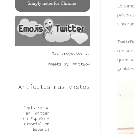
Le tomo
palabra
sincera
TwittB
red soci
Más proyectos...
quien s
Tweets by TwittBoy
geniales
Artículos más vistos
Registrarse
en Twitter
en Español-
Tutorial en
Español