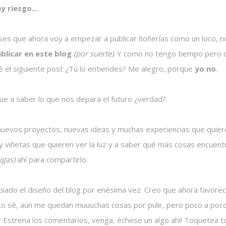
y riesgo...
ses que ahora voy a empezar a publicar ñoñerías como un loco, n
blicar en este blog
(por suerte)
. Y como no tengo tiempo pero q
ré el siguiente post ¿Tú lo entiendes? Me alegro, porque
yo no
.
que a saber lo que nos depara el futuro ¿verdad?
nuevos proyectos, nuevas ideas y muchas experiencias que quiero
y viñetas que quieren ver la luz y a saber qué más cosas encuent
igas)
ahí para compartirlo.
iado el diseño del blog por enésima vez. Creo que ahora favorece
Lo sé, aún me quedan muuuchas cosas por pulir, pero poco a poco,
?
Estrena los comentarios, venga, échese un algo ahí! Toquetea to