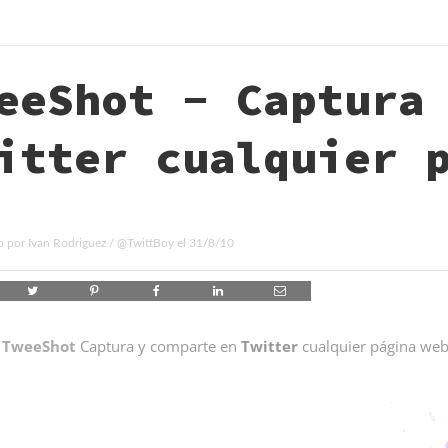
eeShot - Captura
itter cualquier 
o por
Ivan Rodriguez
/
@TwittBoy
el
31/8/10
TweeShot
Captura y comparte en
Twitter
cualquier página web