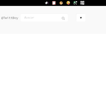
@TwittBoy