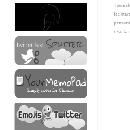
TweeSh
facilit
presen
resulta