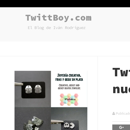
TwittBoy.com
El Blog de Iván Rodríguez
Tw
nu
Publicad