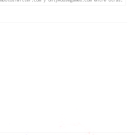
mbolosTwitter.com y OnlyMousegames.com entre otras.