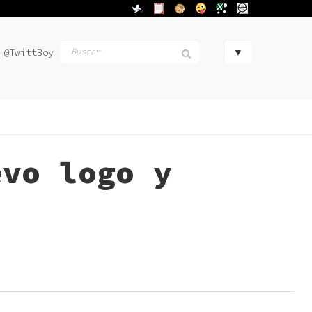
@TwittBoy
evo logo y