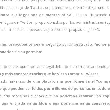
primera entiendo que pretendan conformar una imagen de marca
utilizar un logo de Twitter, seguramente preferirá utilizar uno 
ahora sus logotipos de manera oficial
... bueno... buscand
ar logos de
Twitter
proporcionados por los administradores (qu
ncuentran, han empezado a aplicarse sus propias reglas xD.
más preocupante
sea el segundo punto destacado,
"no se p
suarios sin su permiso"
.
ue desde el punto de vista legal debe de hacer respirar hondo 
 y más contradictorias que he visto tomar a Twitter
.
 lado hablamos de
una plataforma que fomenta el "compa
s que pueden ser leídos por millones de personas en todo 
o lado ahora nos cuentan que
no podemos realizar una capt
ar una entrada en un blog o una ponencia en un congreso