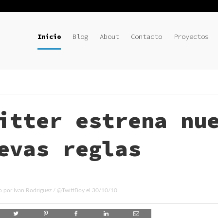
Inicio
Blog
About
Contacto
Proyectos
itter estrena nu
evas reglas
o por
Ivan Rodriguez
/
@TwittBoy
el
30/10/10