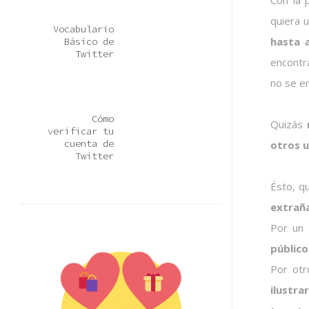
Con la 
quiera 
Vocabulario
hasta 
Básico de
Twitter
encontr
no se e
Cómo
Quizás
verificar tu
cuenta de
otros u
Twitter
Ésto, q
extraña
Por un
público
Por otr
ilustr