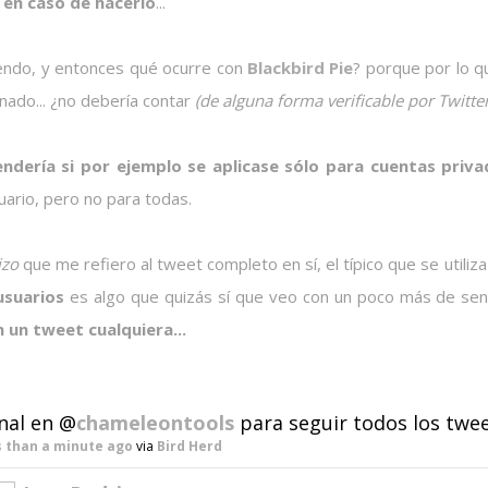
en caso de hacerlo
...
endo, y entonces qué ocurre con
Blackbird Pie
? porque por lo q
nado... ¿no debería contar
(de alguna forma verificable por Twitter
ndería si por ejemplo se aplicase sólo para cuentas priva
uario, pero no para todas.
izo
que me refiero al tweet completo en sí, el típico que se utiliz
usuarios
es algo que quizás sí que veo con un poco más de sen
n un tweet cualquiera...
nal en @
chameleontools
para seguir todos los twe
s than a minute ago
via
Bird Herd