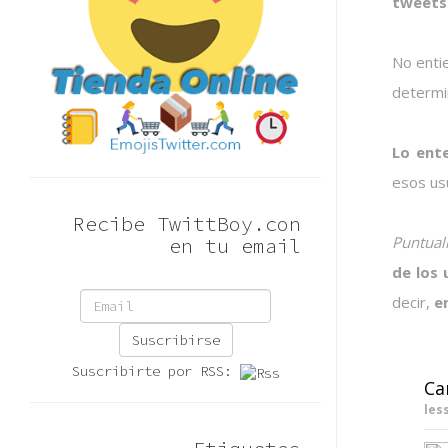
tweets 
No enti
determi
Lo ente
esos us
Recibe TwittBoy.con
Puntual
en tu email
de los 
decir,
e
Suscribirse
Suscribirte por RSS:
Ca
les