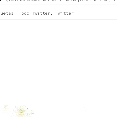
@TwittBoy además de creador de EmojisTwitter.com , Si
quetas:
Todo Twitter
,
Twitter