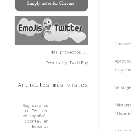
También
Más proyectos...
Aprovec
Tweets by TwittBoy
tal y c
Artículos más vistos
Se sugi
"No usa
Registrarse
en Twitter
"Usar i
en Español-
Tutorial en
Español