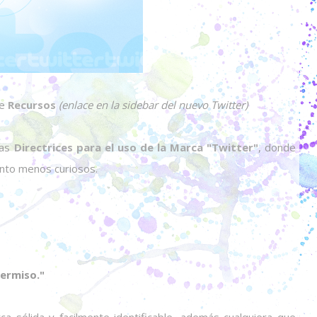
de
Recursos
(enlace en la sidebar del nuevo Twitter)
las
Directrices para el uso de la Marca "Twitter"
, donde
anto menos curiosos.
permiso."