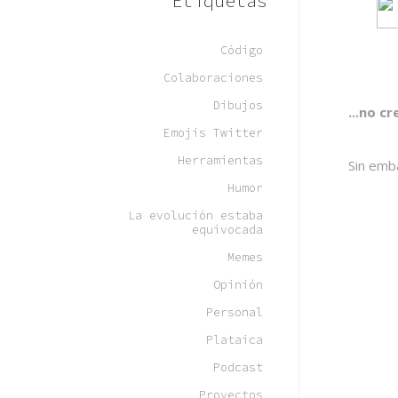
Etiquetas
Código
Colaboraciones
Dibujos
...no c
Emojis Twitter
Herramientas
Sin emb
Humor
La evolución estaba
equivocada
Memes
Opinión
Personal
Plataica
Podcast
Proyectos