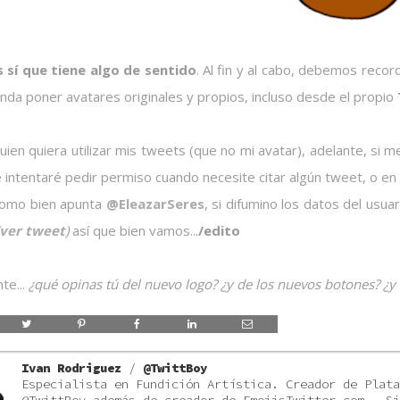
ás sí que tiene algo de sentido
. Al fin y al cabo, debemos reco
nda poner avatares originales y propios, incluso desde el propio
quien quiera utilizar mis tweets (que no mi avatar), adelante, si 
 intentaré pedir permiso cuando necesite citar algún tweet, o en s
omo bien apunta
@EleazarSeres
, si difumino los datos del usu
ver tweet
)
así que bien vamos...
/edito
te...
¿qué opinas tú del nuevo logo? ¿y de los nuevos botones? ¿y 
Ivan Rodriguez
/
@TwittBoy
Especialista en Fundición Artística. Creador de Plata