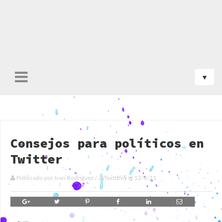
Consejos para políticos en
Twitter
Publicado por
Ivan Rodriguez
/
@TwittBoy
el
12/8/11