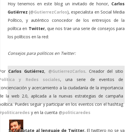
Hoy tenemos en este blog un invitado de honor,
Carlos
Gutiérrez
(
@GutierrezCarlos
), especialista en Social Media
Político, y auténtico conocedor de los entresijos de la
política en
Twitter
, que nos trae una serie de consejos para
los políticos en la red:
Consejos para políticos en Twitter:
Por
Carlos Gutiérrez
,
@GutierrezCarlos
. Creador del sitio
Política y Redes sociales
, una serie de eventos de
concienciación y acercamiento a la ciudadanía de la importancia
de la web 2.0, aplicada a la nuevas estrategias de campaña
política. Puedes seguir y participar en los eventos con el hashtag
#politicaredes
y en la cuenta
@politicaredes
1.-
Adáptate al lenguaje de Twitter.
El twittero no se va