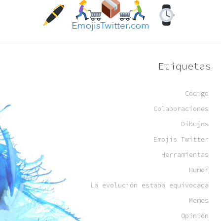
Etiquetas
Código
Colaboraciones
Dibujos
Emojis Twitter
Herramientas
Humor
La evolución estaba equivocada
Memes
Opinión