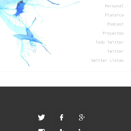
Personal
Plataica
Podcast
Proyectos
Todo Twitter
Twitter
twitter Listas