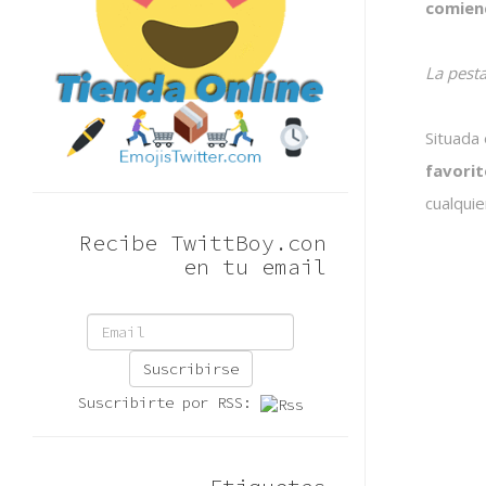
comienc
La pesta
Situada
favorit
cualqui
Recibe TwittBoy.con
en tu email
Suscribirse
Suscribirte por RSS: