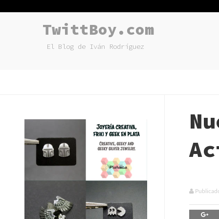
TwittBoy.com
El Blog de Iván Rodríguez
Nu
Ac
Publicad