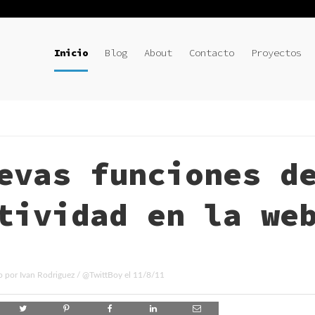
Inicio
Blog
About
Contacto
Proyectos
evas funciones d
tividad en la we
o por
Ivan Rodriguez
/
@TwittBoy
el
11/8/11