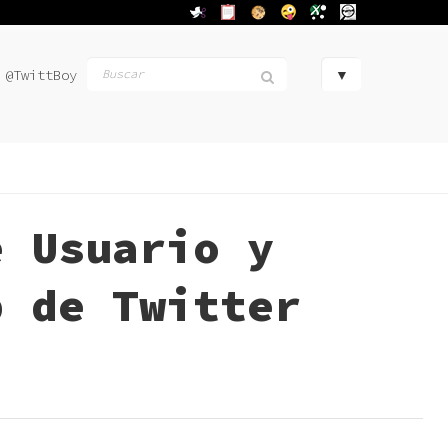
@TwittBoy
e Usuario y
b de Twitter